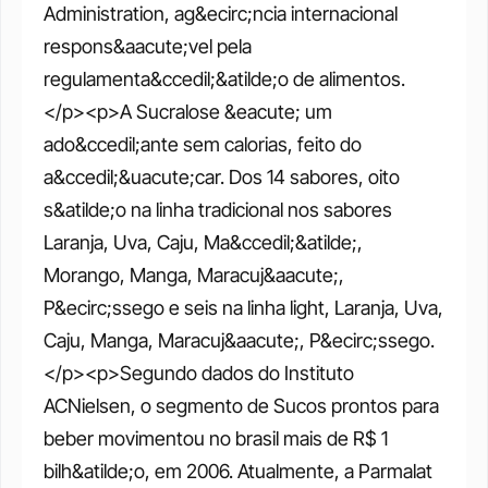
Administration, ag&ecirc;ncia internacional 
respons&aacute;vel pela 
regulamenta&ccedil;&atilde;o de alimentos. 
</p><p>A Sucralose &eacute; um 
ado&ccedil;ante sem calorias, feito do 
a&ccedil;&uacute;car. Dos 14 sabores, oito 
s&atilde;o na linha tradicional nos sabores 
Laranja, Uva, Caju, Ma&ccedil;&atilde;, 
Morango, Manga, Maracuj&aacute;, 
P&ecirc;ssego e seis na linha light, Laranja, Uva, 
Caju, Manga, Maracuj&aacute;, P&ecirc;ssego.
</p><p>Segundo dados do Instituto 
ACNielsen, o segmento de Sucos prontos para 
beber movimentou no brasil mais de R$ 1 
bilh&atilde;o, em 2006. Atualmente, a Parmalat 