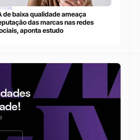
TÍCIAS
A de baixa qualidade ameaça 
eputação das marcas nas redes 
ociais, aponta estudo
idades
ade!
o