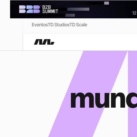
Eventos
TD Studios
TD Scale