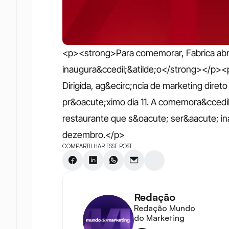
<p><strong>Para comemorar, Fabrica abre
inaugura&ccedil;&atilde;o</strong></p><p
Dirigida, ag&ecirc;ncia de marketing diret
pr&oacute;ximo dia 11. A comemora&ccedil
restaurante que s&oacute; ser&aacute; ina
dezembro.</p>
COMPARTILHAR ESSE POST
Redação
Redação Mundo 
do Marketing