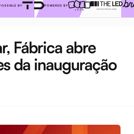
POSSIBLE BY
POWERED BY
 Fábrica abre 
es da inauguração