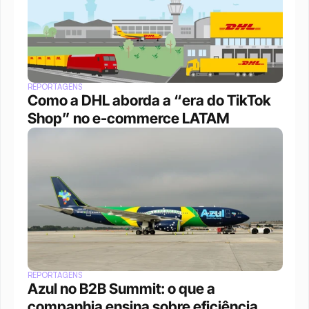
REPORTAGENS
Como a DHL aborda a “era do TikTok 
Shop” no e-commerce LATAM
REPORTAGENS
Azul no B2B Summit: o que a 
companhia ensina sobre eficiência 