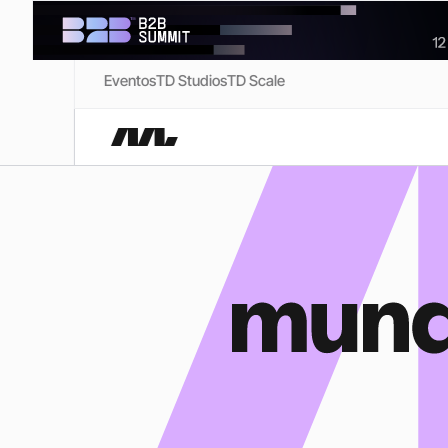
Eventos
TD Studios
TD Scale