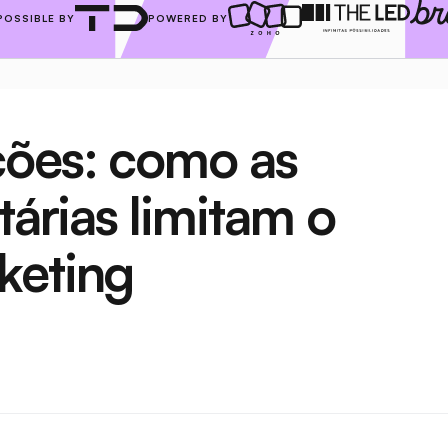
POSSIBLE BY
POWERED BY
ões: como as 
tárias limitam o 
keting