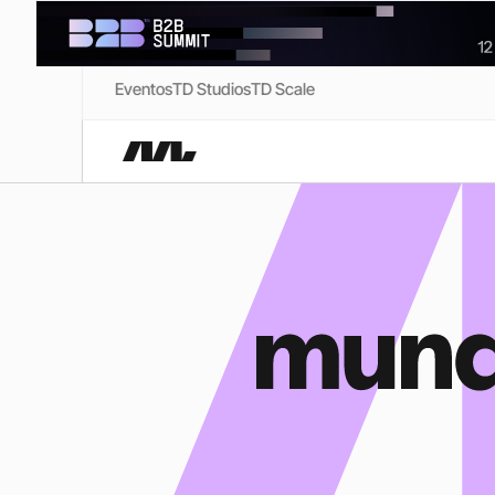
Eventos
TD Studios
TD Scale