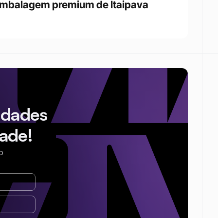
mbalagem premium de Itaipava
idades
ade!
o