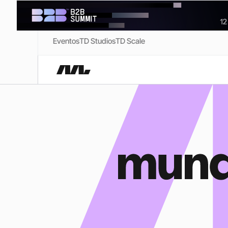
Eventos
TD Studios
TD Scale