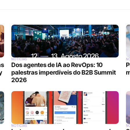
NOTÍCIAS
NO
s 
Dos agentes de IA ao RevOps: 10 
P
 
palestras imperdíveis do B2B Summit 
m
2026
NOTÍCIAS
NO