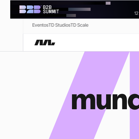
Eventos
TD Studios
TD Scale