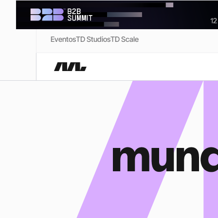
Eventos
TD Studios
TD Scale