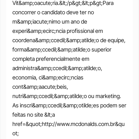
Vit&amp;oacute;ria.&lt;/p&gt;&lt;p&gt;Para 
concorrer o candidato deve ter no 
m&amp;iacute;nimo um ano de 
experi&amp;ecirc;ncia profissional em 
coordena&amp;ccedil;&amp;atilde;o de equipe, 
forma&amp;ccedil;&amp;atilde;o superior 
completa preferencialmente em 
administra&amp;ccedil;&amp;atilde;o, 
economia, ci&amp;ecirc;ncias 
cont&amp;aacute;beis, 
nutri&amp;ccedil;&amp;atilde;o ou marketing. 
As inscri&amp;ccedil;&amp;otilde;es podem ser 
feitas no site &lt;a 
href=&quot;http://www.mcdonalds.com.br&qu
ot; 