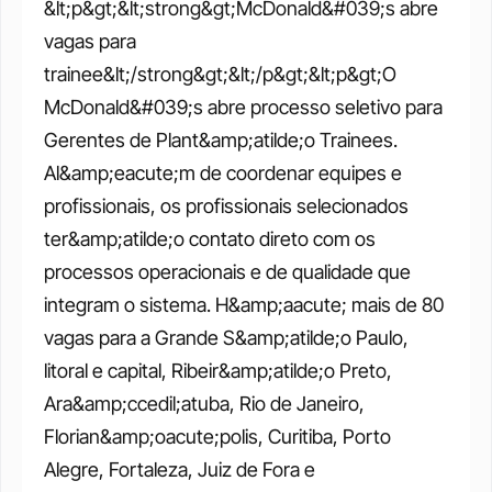
&lt;p&gt;&lt;strong&gt;McDonald&#039;s abre 
vagas para 
trainee&lt;/strong&gt;&lt;/p&gt;&lt;p&gt;O 
McDonald&#039;s abre processo seletivo para 
Gerentes de Plant&amp;atilde;o Trainees. 
Al&amp;eacute;m de coordenar equipes e 
profissionais, os profissionais selecionados 
ter&amp;atilde;o contato direto com os 
processos operacionais e de qualidade que 
integram o sistema. H&amp;aacute; mais de 80 
vagas para a Grande S&amp;atilde;o Paulo, 
litoral e capital, Ribeir&amp;atilde;o Preto, 
Ara&amp;ccedil;atuba, Rio de Janeiro, 
Florian&amp;oacute;polis, Curitiba, Porto 
Alegre, Fortaleza, Juiz de Fora e 