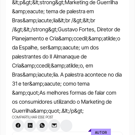
&lt;p&gt;&lt;strong&gt;Marketing de Guerrilha 
&amp;eacute; tema de palestra em 
Bras&amp;iacute;lia&lt;br /&gt;&lt;br 
/&gt;&lt;/strong&gt;Gustavo Fortes, Diretor de 
Planejamento e Cria&amp;ccedil;&amp;atilde;o 
da Espalhe, ser&amp;aacute; um dos 
palestrantes do II Almanaque de 
Cria&amp;ccedil;&amp;atilde;o, em 
Bras&amp;iacute;lia. A palestra acontece no dia 
31 e ter&amp;aacute; como tema 
&amp;quot;As melhores formas de falar com 
os consumidores utilizando o Marketing de 
Guerrilha&amp;quot;.&lt;/p&gt;
COMPARTILHAR ESSE POST
AUTOR