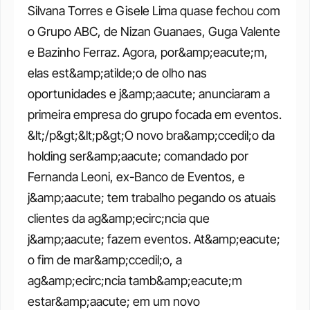
Silvana Torres e Gisele Lima quase fechou com 
o Grupo ABC, de Nizan Guanaes, Guga Valente 
e Bazinho Ferraz. Agora, por&amp;eacute;m, 
elas est&amp;atilde;o de olho nas 
oportunidades e j&amp;aacute; anunciaram a 
primeira empresa do grupo focada em eventos. 
&lt;/p&gt;&lt;p&gt;O novo bra&amp;ccedil;o da 
holding ser&amp;aacute; comandado por 
Fernanda Leoni, ex-Banco de Eventos, e 
j&amp;aacute; tem trabalho pegando os atuais 
clientes da ag&amp;ecirc;ncia que 
j&amp;aacute; fazem eventos. At&amp;eacute; 
o fim de mar&amp;ccedil;o, a 
ag&amp;ecirc;ncia tamb&amp;eacute;m 
estar&amp;aacute; em um novo 