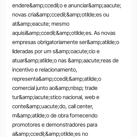
endere&amp;ccedil;o e anunciar&amp;aacute; 
novas cria&amp;ccedil;&amp;otilde;es ou 
at&amp;eacute; mesmo 
aquisi&amp;ccedil;&amp;otilde;es. As novas 
empresas obrigatoriamente ser&amp;atilde;o 
lideradas por um s&amp;oacute;cio e 
atuar&amp;atilde;o nas &amp;aacute;reas de 
incentivo e relacionamento, 
representa&amp;ccedil;&amp;atilde;o 
comercial junto ao&amp;nbsp; trade 
tur&amp;iacute;stico nacional, web e 
conte&amp;uacute;do, call center, 
m&amp;atilde;o de obra fornecendo 
promotores e demonstradores para 
a&amp;ccedil;&amp;otilde;es no 