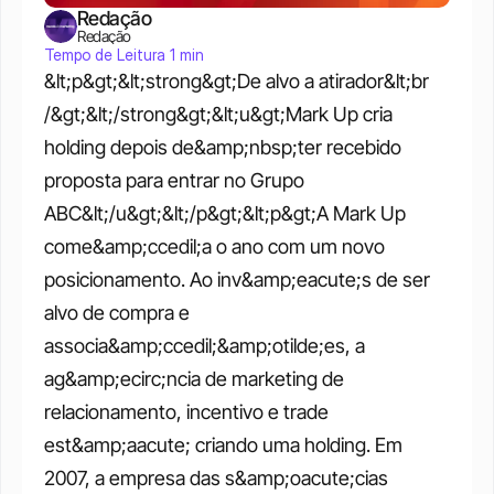
Redação
Redação
Tempo de Leitura 1 min
&lt;p&gt;&lt;strong&gt;De alvo a atirador&lt;br 
/&gt;&lt;/strong&gt;&lt;u&gt;Mark Up cria 
holding depois de&amp;nbsp;ter recebido 
proposta para entrar no Grupo 
ABC&lt;/u&gt;&lt;/p&gt;&lt;p&gt;A Mark Up 
come&amp;ccedil;a o ano com um novo 
posicionamento. Ao inv&amp;eacute;s de ser 
alvo de compra e 
associa&amp;ccedil;&amp;otilde;es, a 
ag&amp;ecirc;ncia de marketing de 
relacionamento, incentivo e trade 
est&amp;aacute; criando uma holding. Em 
2007, a empresa das s&amp;oacute;cias 