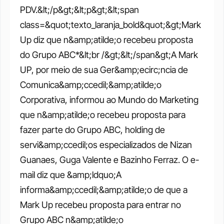
PDV.&lt;/p&gt;&lt;p&gt;&lt;span 
class=&quot;texto_laranja_bold&quot;&gt;Mark 
Up diz que n&amp;atilde;o recebeu proposta 
do Grupo ABC*&lt;br /&gt;&lt;/span&gt;A Mark 
UP, por meio de sua Ger&amp;ecirc;ncia de 
Comunica&amp;ccedil;&amp;atilde;o 
Corporativa, informou ao Mundo do Marketing 
que n&amp;atilde;o recebeu proposta para 
fazer parte do Grupo ABC, holding de 
servi&amp;ccedil;os especializados de Nizan 
Guanaes, Guga Valente e Bazinho Ferraz. O e-
mail diz que &amp;ldquo;A 
informa&amp;ccedil;&amp;atilde;o de que a 
Mark Up recebeu proposta para entrar no 
Grupo ABC n&amp;atilde;o 