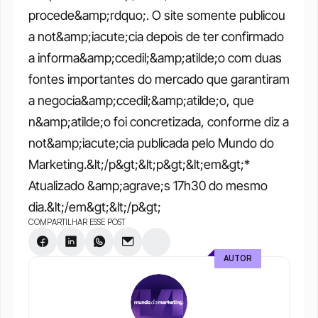
procede&amp;rdquo;. O site somente publicou 
a not&amp;iacute;cia depois de ter confirmado 
a informa&amp;ccedil;&amp;atilde;o com duas 
fontes importantes do mercado que garantiram 
a negocia&amp;ccedil;&amp;atilde;o, que 
n&amp;atilde;o foi concretizada, conforme diz a 
not&amp;iacute;cia publicada pelo Mundo do 
Marketing.&lt;/p&gt;&lt;p&gt;&lt;em&gt;* 
Atualizado &amp;agrave;s 17h30 do mesmo 
dia.&lt;/em&gt;&lt;/p&gt;
COMPARTILHAR ESSE POST
AUTOR