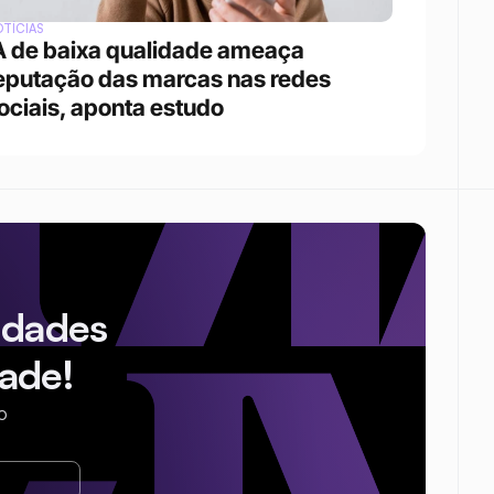
TÍCIAS
A de baixa qualidade ameaça 
eputação das marcas nas redes 
ociais, aponta estudo
idades
ade!
o