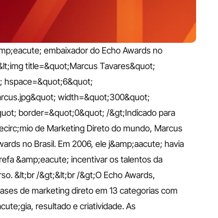
amp;eacute; embaixador do Echo Awards no 
t;&lt;img title=&quot;Marcus Tavares&quot; 
; hspace=&quot;6&quot; 
rcus.jpg&quot; width=&quot;300&quot; 
uot; border=&quot;0&quot; /&gt;Indicado para 
circ;mio de Marketing Direto do mundo, Marcus 
ds no Brasil. Em 2006, ele j&amp;aacute; havia 
refa &amp;eacute; incentivar os talentos da 
o. &lt;br /&gt;&lt;br /&gt;O Echo Awards, 
ses de marketing direto em 13 categorias com 
e;gia, resultado e criatividade. As 