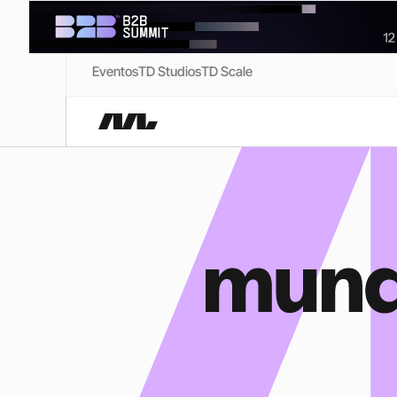
Eventos
TD Studios
TD Scale