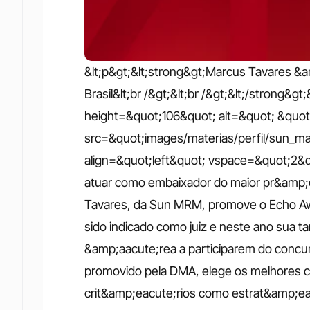
&lt;p&gt;&lt;strong&gt;Marcus Tavares &
Brasil&lt;br /&gt;&lt;br /&gt;&lt;/strong&g
height=&quot;106&quot; alt=&quot; &quot
src=&quot;images/materias/perfil/sun_ma
align=&quot;left&quot; vspace=&quot;2&q
atuar como embaixador do maior pr&amp;e
Tavares, da Sun MRM, promove o Echo Awar
sido indicado como juiz e neste ano sua ta
&amp;aacute;rea a participarem do concurs
promovido pela DMA, elege os melhores ca
crit&amp;eacute;rios como estrat&amp;eacut