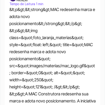
Tempo de Leitura 1 min
&lt;p&gt;&lt;strong&gt;MAC redesenha marca e 
adota novo 
posicionamento&lt;/strong&gt;&lt;/p&gt; 
&lt;p&gt;&lt;img 
class=&quot;foto_laranja_materias&quot; 
style=&quot;float: left;&quot; title=&quot;MAC 
redesenha marca e adota novo 
posicionamento&quot; 
src=&quot;images/materias/mac_logo.gif&quot
; border=&quot;0&quot; alt=&quot;&quot; 
width=&quot;250&quot; 
height=&quot;121&quot; /&gt;&lt;/p&gt; 
&lt;p&gt;A MAC Construtora redesenha sua 
marca e adota novo posicionamento. A iniciativa 