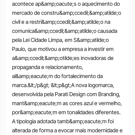
acontece ap&amp;oacute;s o aquecimento do 
mercado de constru&amp;ccedil;&amp;atilde;o 
civil e a restri&amp;ccedil;&amp;atilde;o na 
comunica&amp;ccedil;&amp;atilde;o causada 
pela Lei Cidade Limpa, em S&amp;atilde;o 
Paulo, que motivou a empresa a investir em 
a&amp;ccedil;&amp;otilde;es inovadoras de 
propaganda e relacionamento, 
al&amp;eacute;m do fortalecimento da 
marca.&lt;/p&gt; &lt;p&gt;A nova logomarca, 
desenvolvida pela Parati Design com Branding, 
mant&amp;eacute;m as cores azul e vermelho, 
por&amp;eacute;m em tonalidades diferentes. 
A tipologia adotada tamb&amp;eacute;m foi 
alterada de forma a evocar mais modernidade e 