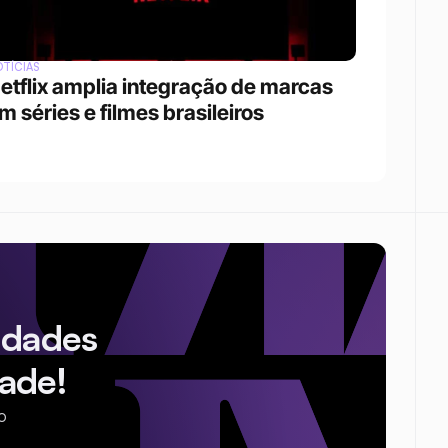
TÍCIAS
etflix amplia integração de marcas 
m séries e filmes brasileiros
idades
ade!
o