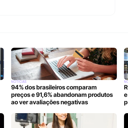
NOTÍCIAS
NO
94% dos brasileiros comparam 
R
preços e 91,6% abandonam produtos 
e
ao ver avaliações negativas
p