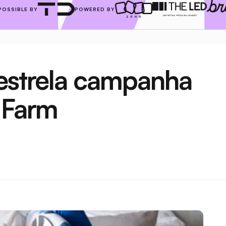
POSSIBLE BY
POWERED BY
estrela campanha 
 Farm