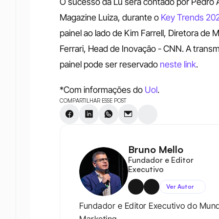
O sucesso da Lu será contado por Pedro A
Magazine Luiza, durante o 
Key Trends 20
painel ao lado de Kim Farrell, Diretora de 
Ferrari, Head de Inovação - CNN. A transm
painel pode ser reservado 
neste link
.
*Com informações do 
Uol
.
COMPARTILHAR ESSE POST
Bruno Mello
Fundador e Editor 
Executivo
Ver Autor
Fundador e Editor Executivo do Mun