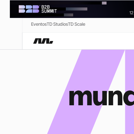
Eventos
TD Studios
TD Scale