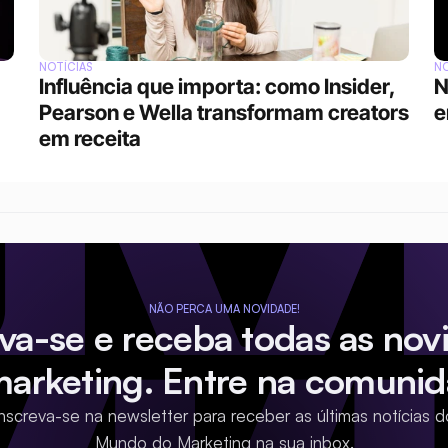
NOTÍCIAS
NO
Influência que importa: como Insider, 
N
Pearson e Wella transformam creators 
e
em receita
NÃO PERCA UMA NOVIDADE!
eva-se e receba todas as nov
marketing. Entre na comunid
Inscreva-se na newsletter para receber as últimas notícias d
Mundo do Marketing na sua inbox.