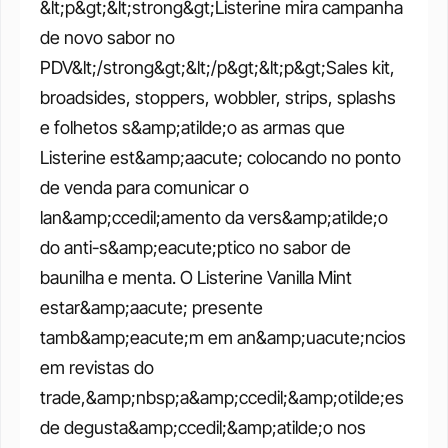
&lt;p&gt;&lt;strong&gt;Listerine mira campanha 
de novo sabor no 
PDV&lt;/strong&gt;&lt;/p&gt;&lt;p&gt;Sales kit, 
broadsides, stoppers, wobbler, strips, splashs 
e folhetos s&amp;atilde;o as armas que 
Listerine est&amp;aacute; colocando no ponto 
de venda para comunicar o 
lan&amp;ccedil;amento da vers&amp;atilde;o 
do anti-s&amp;eacute;ptico no sabor de 
baunilha e menta. O Listerine Vanilla Mint 
estar&amp;aacute; presente 
tamb&amp;eacute;m em an&amp;uacute;ncios 
em revistas do 
trade,&amp;nbsp;a&amp;ccedil;&amp;otilde;es 
de degusta&amp;ccedil;&amp;atilde;o nos 