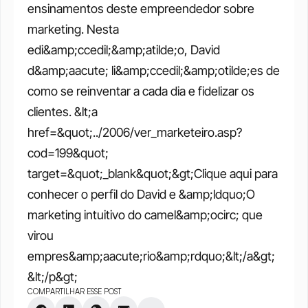
ensinamentos deste empreendedor sobre 
marketing. Nesta 
edi&amp;ccedil;&amp;atilde;o, David 
d&amp;aacute; li&amp;ccedil;&amp;otilde;es de 
como se reinventar a cada dia e fidelizar os 
clientes. &lt;a 
href=&quot;../2006/ver_marketeiro.asp?
cod=199&quot; 
target=&quot;_blank&quot;&gt;Clique aqui para 
conhecer o perfil do David e &amp;ldquo;O 
marketing intuitivo do camel&amp;ocirc; que 
virou 
empres&amp;aacute;rio&amp;rdquo;&lt;/a&gt;
&lt;/p&gt;
COMPARTILHAR ESSE POST