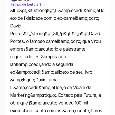
Tempo de Leitura 1 min
&lt;p&gt;&lt;strong&gt;Li&amp;ccedil;&amp;atild
e;o de fidelidade com o ex-camel&amp;ocirc; 
David 
Portes&lt;/strong&gt;&lt;/p&gt;&lt;p&gt;David 
Portes, o famoso camel&amp;ocirc; que virou 
empres&amp;aacute;rio e palestrante 
requisitado, est&amp;aacute; 
lan&amp;ccedil;ando a segunda 
edi&amp;ccedil;&amp;atilde;o de seu livro, 
&amp;ldquo;David, uma 
Li&amp;ccedil;&amp;atilde;o de Vida e de 
Marketing&amp;rdquo;. Editado pela Futura, a 
obra que j&amp;aacute; vendeu 100 mil 
exemplares conta com as &amp;uacute;ltimos 