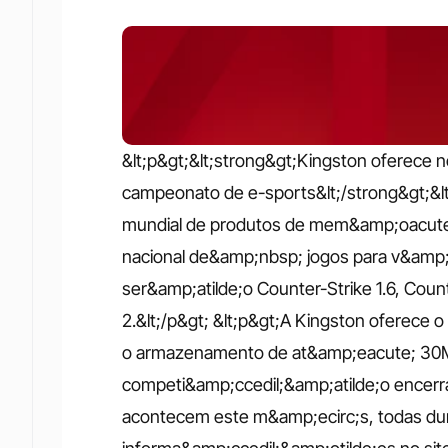
&lt;p&gt;&lt;strong&gt;Kingston oferece
campeonato de e-sports&lt;/strong&gt;&lt;
mundial de produtos de mem&amp;oacute;r
nacional de&amp;nbsp; jogos para v&amp;i
ser&amp;atilde;o Counter-Strike 1.6, Coun
2.&lt;/p&gt; &lt;p&gt;A Kingston oferece 
o armazenamento de at&amp;eacute; 30MB/
competi&amp;ccedil;&amp;atilde;o encerram
acontecem este m&amp;ecirc;s, todas dura