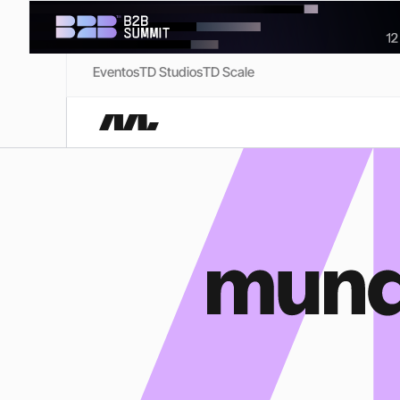
Eventos
TD Studios
TD Scale