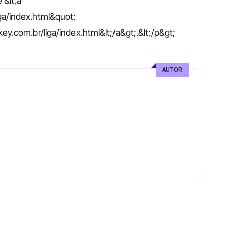
&lt;a 
a/index.html&quot; 
com.br/liga/index.html&lt;/a&gt;.&lt;/p&gt;
AUTOR