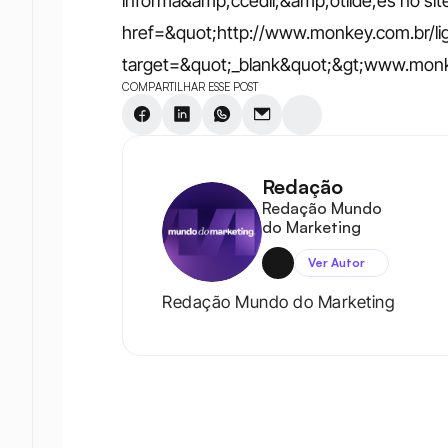
informa&amp;ccedil;&amp;otilde;es no site 
href=&quot;http://www.monkey.com.br/lig
target=&quot;_blank&quot;&gt;www.monkey.
COMPARTILHAR ESSE POST
Redação
Redação Mundo 
do Marketing
Ver Autor
Redação Mundo do Marketing