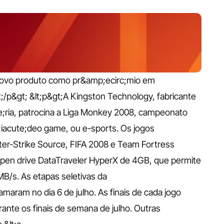
 novo produto como pr&amp;ecirc;mio em 
/p&gt; &lt;p&gt;A Kingston Technology, fabricante 
ia, patrocina a Liga Monkey 2008, campeonato 
acute;deo game, ou e-sports. Os jogos 
ter-Strike Source, FIFA 2008 e Team Fortress 
o pen drive DataTraveler HyperX de 4GB, que permite 
s. As etapas seletivas da 
aram no dia 6 de julho. As finais de cada jogo 
nte os finais de semana de julho. Outras 