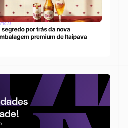
TÍCIAS
 segredo por trás da nova 
mbalagem premium de Itaipava
idades
ade!
o