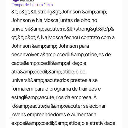
Tempo de Leitura 1 min
&lt;p&gt;&lt;strong&gt;Johnson &amp;amp; 
Johnson e Na Mosca juntas de olho no 
universit&amp;aacute;rio&lt;/strong&gt;&lt;/p&
gt;&lt;p&gt;A Na Mosca fechou contrato com a 
Johnson &amp;amp; Johnson para 
desenvolver a&amp;ccedil;&amp;otilde;es de 
capta&amp;ccedil;&amp;atilde;o e 
atra&amp;ccedil;&amp;atilde;o de 
universit&amp;aacute;rios prestes a se 
formarem para o programa de trainees e 
estagi&amp;aacute;rios da empresa. A 
id&amp;eacute;ia &amp;eacute; selecionar 
jovens empreendedores e aumentar a 
exposi&amp;ccedil;&amp;atilde;o e atratividade 