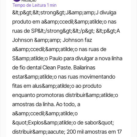
Tempo de Leitura 1 min
&lt;p&gt;&lt;strong&gt;J&amp;amp;J divulga 
produto em a&amp;ccedil;&amp;atilde;o nas 
ruas de SP&lt;/strong&gt;&lt;/p&gt; &lt;p&gt;A 
Johnson &amp;amp; Johnson faz 
a&amp;ccedil;&amp;atilde;o nas ruas de 
S&amp;atilde;o Paulo para divulgar a nova linha 
de fio dental Clean Paste. Bailarinas 
estar&amp;atilde;o nas ruas movimentando 
fitas em alus&amp;atilde;o ao produto 
enquanto promotoras distribuir&amp;atilde;o 
amostras da linha. Ao todo, a 
a&amp;ccedil;&amp;atilde;o 
&quot;Explos&amp;atilde;o de sabor&quot; 
distribuir&amp;aacute; 200 mil amostras em 17 