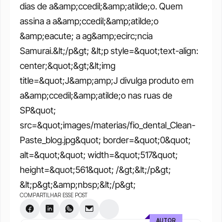
dias de a&amp;ccedil;&amp;atilde;o. Quem 
assina a a&amp;ccedil;&amp;atilde;o 
&amp;eacute; a ag&amp;ecirc;ncia 
Samurai.&lt;/p&gt; &lt;p style=&quot;text-align: 
center;&quot;&gt;&lt;img 
title=&quot;J&amp;amp;J divulga produto em 
a&amp;ccedil;&amp;atilde;o nas ruas de 
SP&quot; 
src=&quot;images/materias/fio_dental_Clean-
Paste_blog.jpg&quot; border=&quot;0&quot; 
alt=&quot;&quot; width=&quot;517&quot; 
height=&quot;561&quot; /&gt;&lt;/p&gt; 
&lt;p&gt;&amp;nbsp;&lt;/p&gt;
COMPARTILHAR ESSE POST
AUTOR