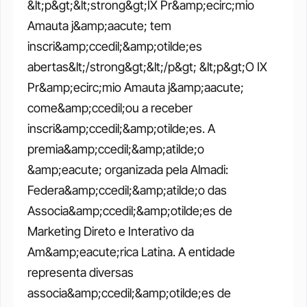
&lt;p&gt;&lt;strong&gt;IX Pr&amp;ecirc;mio 
Amauta j&amp;aacute; tem 
inscri&amp;ccedil;&amp;otilde;es 
abertas&lt;/strong&gt;&lt;/p&gt; &lt;p&gt;O IX 
Pr&amp;ecirc;mio Amauta j&amp;aacute; 
come&amp;ccedil;ou a receber 
inscri&amp;ccedil;&amp;otilde;es. A 
premia&amp;ccedil;&amp;atilde;o 
&amp;eacute; organizada pela Almadi: 
Federa&amp;ccedil;&amp;atilde;o das 
Associa&amp;ccedil;&amp;otilde;es de 
Marketing Direto e Interativo da 
Am&amp;eacute;rica Latina. A entidade 
representa diversas 
associa&amp;ccedil;&amp;otilde;es de 