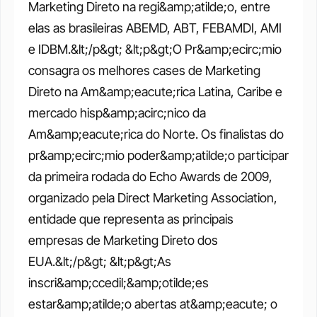
Marketing Direto na regi&amp;atilde;o, entre 
elas as brasileiras ABEMD, ABT, FEBAMDI, AMI 
e IDBM.&lt;/p&gt; &lt;p&gt;O Pr&amp;ecirc;mio 
consagra os melhores cases de Marketing 
Direto na Am&amp;eacute;rica Latina, Caribe e 
mercado hisp&amp;acirc;nico da 
Am&amp;eacute;rica do Norte. Os finalistas do 
pr&amp;ecirc;mio poder&amp;atilde;o participar 
da primeira rodada do Echo Awards de 2009, 
organizado pela Direct Marketing Association, 
entidade que representa as principais 
empresas de Marketing Direto dos 
EUA.&lt;/p&gt; &lt;p&gt;As 
inscri&amp;ccedil;&amp;otilde;es 
estar&amp;atilde;o abertas at&amp;eacute; o 