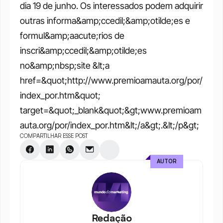
dia 19 de junho. Os interessados podem adquirir 
outras informa&amp;ccedil;&amp;otilde;es e 
formul&amp;aacute;rios de 
inscri&amp;ccedil;&amp;otilde;es 
no&amp;nbsp;site &lt;a 
href=&quot;http://www.premioamauta.org/por/
index_por.htm&quot; 
target=&quot;_blank&quot;&gt;www.premioam
auta.org/por/index_por.htm&lt;/a&gt;.&lt;/p&gt;
COMPARTILHAR ESSE POST
AUTOR
Redação