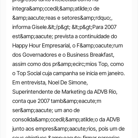
integra&amp;ccedil;&amp;atilde;o de 
&amp;aacute;reas e setores&amp;rdquo;, 
informa Gisele.&lt;/p&gt; &lt;p&gt;Para 2007 
est&amp;aacute; prevista a continuidade do 
Happy Hour Empresarial, o F&amp;oacute;rum 
dos Governadores e o Business Breakfast, 
assim como dos pr&amp;ecirc;mios Top, como 
o Top Social cuja campanha se inicia em janeiro. 
Em entrevista, Noel De Simone, 
Superintendente de Marketing da ADVB Rio, 
conta que 2007 tamb&amp;eacute;m 
ser&amp;aacute; um ano de 
consolida&amp;ccedil;&amp;atilde;o da ADVB 
junto aos empres&amp;aacute;rios, pois um de 
seus objetivos &amp;eacute; firmar parcerias 