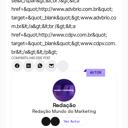
se&lt;/span&gt;&lt;br /&gt;&lt;a 
href=&quot;http://www.advbrio.com.br&quot; 
target=&quot;_blank&quot;&gt;www.advbrio.co
m.br&lt;/a&gt;&lt;br /&gt;&lt;a 
href=&quot;http://www.cdpv.com.br&quot; 
target=&quot;_blank&quot;&gt;www.cdpv.com.
br&lt;/a&gt;&lt;/p&gt;
COMPARTILHAR ESSE POST
AUTOR
Redação
Redação Mundo do Marketing
Ver Autor