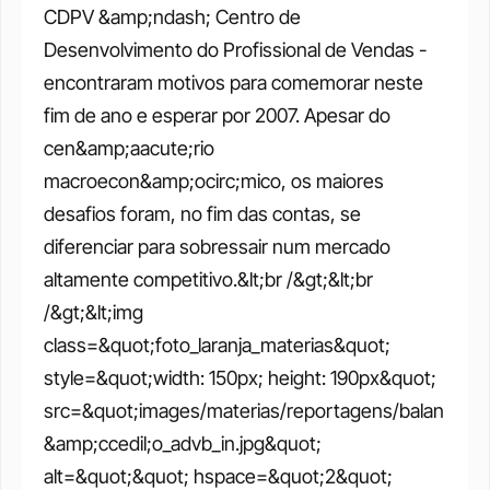
CDPV &amp;ndash; Centro de 
Desenvolvimento do Profissional de Vendas - 
encontraram motivos para comemorar neste 
fim de ano e esperar por 2007. Apesar do 
cen&amp;aacute;rio 
macroecon&amp;ocirc;mico, os maiores 
desafios foram, no fim das contas, se 
diferenciar para sobressair num mercado 
altamente competitivo.&lt;br /&gt;&lt;br 
/&gt;&lt;img 
class=&quot;foto_laranja_materias&quot; 
style=&quot;width: 150px; height: 190px&quot; 
src=&quot;images/materias/reportagens/balan
&amp;ccedil;o_advb_in.jpg&quot; 
alt=&quot;&quot; hspace=&quot;2&quot; 