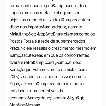
forma continuada e peri&amp;oacute;dica, 
superaram suas metas e atingiram seus 
objetivos comerciais. Nada al&amp;eacute;m 
disso nos importa&amp;rdquo;, garante 
Maia.&lt;/p&gt; &lt;p&gt;Entre clientes como os 
Postos Forza e a rede de supermercados 
Prezunic ele ressalta o crescimento mesmo em 
&amp;aacute;reas em que os concorrentes 
tiveram retra&amp;ccedil;&amp;atilde;o. 
&amp;ldquo;Estamos muito otimistas para 
2007, visando crescimento, assim como a 
Firjan, a Fecom&amp;eacute;rcio e outras 
entidades representativas da 
economia&amp;rdquo;, aponta.&lt;/p&gt; 
&lt;p&gt;&lt;span 