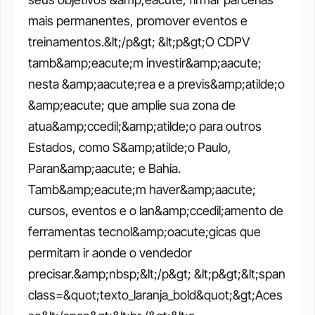
mais permanentes, promover eventos e 
treinamentos.&lt;/p&gt; &lt;p&gt;O CDPV 
tamb&amp;eacute;m investir&amp;aacute; 
nesta &amp;aacute;rea e a previs&amp;atilde;o 
&amp;eacute; que amplie sua zona de 
atua&amp;ccedil;&amp;atilde;o para outros 
Estados, como S&amp;atilde;o Paulo, 
Paran&amp;aacute; e Bahia. 
Tamb&amp;eacute;m haver&amp;aacute; 
cursos, eventos e o lan&amp;ccedil;amento de 
ferramentas tecnol&amp;oacute;gicas que 
permitam ir aonde o vendedor 
precisar.&amp;nbsp;&lt;/p&gt; &lt;p&gt;&lt;span 
class=&quot;texto_laranja_bold&quot;&gt;Aces