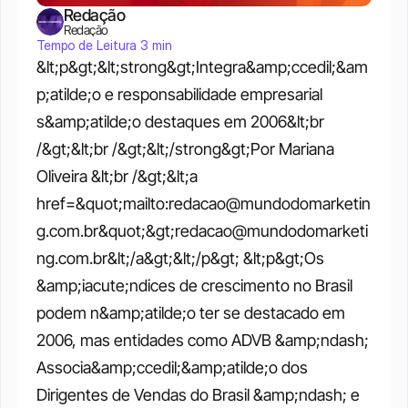
Redação
Redação
Tempo de Leitura 3 min
&lt;p&gt;&lt;strong&gt;Integra&amp;ccedil;&am
p;atilde;o e responsabilidade empresarial 
s&amp;atilde;o destaques em 2006&lt;br 
/&gt;&lt;br /&gt;&lt;/strong&gt;Por Mariana 
Oliveira &lt;br /&gt;&lt;a 
href=&quot;mailto:redacao@mundodomarketin
g.com.br&quot;&gt;redacao@mundodomarketi
ng.com.br&lt;/a&gt;&lt;/p&gt; &lt;p&gt;Os 
&amp;iacute;ndices de crescimento no Brasil 
podem n&amp;atilde;o ter se destacado em 
2006, mas entidades como ADVB &amp;ndash; 
Associa&amp;ccedil;&amp;atilde;o dos 
Dirigentes de Vendas do Brasil &amp;ndash; e 