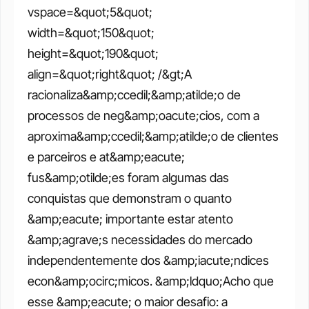
vspace=&quot;5&quot; 
width=&quot;150&quot; 
height=&quot;190&quot; 
align=&quot;right&quot; /&gt;A 
racionaliza&amp;ccedil;&amp;atilde;o de 
processos de neg&amp;oacute;cios, com a 
aproxima&amp;ccedil;&amp;atilde;o de clientes 
e parceiros e at&amp;eacute; 
fus&amp;otilde;es foram algumas das 
conquistas que demonstram o quanto 
&amp;eacute; importante estar atento 
&amp;agrave;s necessidades do mercado 
independentemente dos &amp;iacute;ndices 
econ&amp;ocirc;micos. &amp;ldquo;Acho que 
esse &amp;eacute; o maior desafio: a 