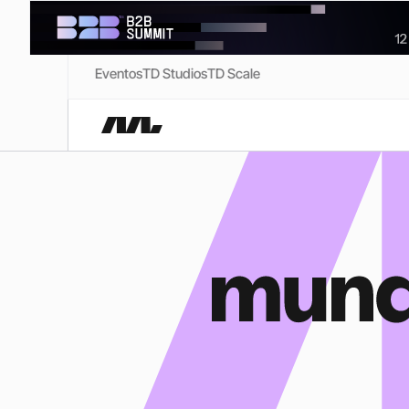
Eventos
TD Studios
TD Scale