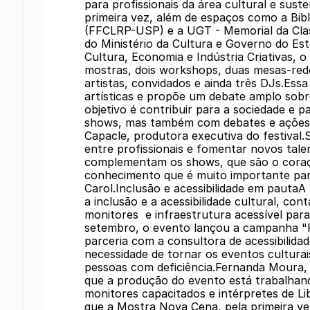
para profissionais da área cultural e sus
primeira vez, além de espaços como a Bib
(FFCLRP-USP) e a UGT - Memorial da Clas
do Ministério da Cultura e Governo do Es
Cultura, Economia e Indústria Criativas, 
mostras, dois workshops, duas mesas-red
artistas, convidados e ainda três DJs.Essa
artísticas e propõe um debate amplo sobr
objetivo é contribuir para a sociedade e 
shows, mas também com debates e ações d
Capacle, produtora executiva do festival.
entre profissionais e fomentar novos tale
complementam os shows, que são o coraç
conhecimento que é muito importante para 
Carol.Inclusão e acessibilidade em paut
a inclusão e a acessibilidade cultural, co
monitores e infraestrutura acessível para 
setembro, o evento lançou a campanha "Pe
parceria com a consultora de acessibilidad
necessidade de tornar os eventos culturai
pessoas com deficiência.Fernanda Moura
que a produção do evento está trabalhan
monitores capacitados e intérpretes de Li
que a Mostra Nova Cena, pela primeira ve