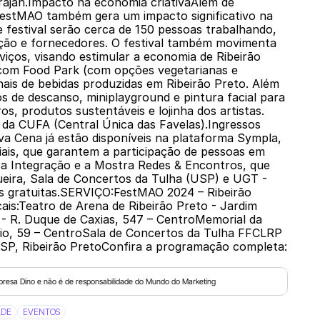
ê Trajan.Impacto na economia criativaAlém de
FestMAO também gera um impacto significativo na
e festival serão cerca de 150 pessoas trabalhando,
dução e fornecedores. O festival também movimenta
viços, visando estimular a economia de Ribeirão
 com Food Park (com opções vegetarianas e
nais de bebidas produzidas em Ribeirão Preto. Além
s de descanso, miniplayground e pintura facial para
ros, produtos sustentáveis e lojinha dos artistas.
da CUFA (Central Única das Favelas).Ingressos
va Cena já estão disponíveis na plataforma Sympla,
ais, que garantem a participação de pessoas em
tra Integração e a Mostra Redes & Encontros, que
queira, Sala de Concertos da Tulha (USP) e UGT -
as gratuitas.SERVIÇO:FestMAO 2024 – Ribeirão
ais:Teatro de Arena de Ribeirão Preto - Jardim
 - R. Duque de Caxias, 547 – CentroMemorial da
cio, 59 – CentroSala de Concertos da Tulha FFCLRP
USP, Ribeirão PretoConfira a programação completa:
presa Dino e não é de responsabilidade do Mundo do Marketing
ADE
EVENTOS