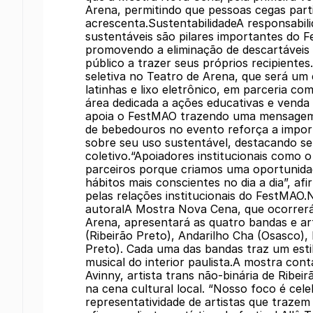
Arena, permitindo que pessoas cegas par
acrescenta.SustentabilidadeA responsabili
sustentáveis são pilares importantes do F
promovendo a eliminação de descartáveis 
público a trazer seus próprios recipiente
seletiva no Teatro de Arena, que será um 
latinhas e lixo eletrônico, em parceria c
área dedicada a ações educativas e venda
apoia o FestMAO trazendo uma mensagem 
de bebedouros no evento reforça a import
sobre seu uso sustentável, destacando se
coletivo.“Apoiadores institucionais como 
parceiros porque criamos uma oportunidad
hábitos mais conscientes no dia a dia”, 
pelas relações institucionais do FestMAO.
autoralA Mostra Nova Cena, que ocorrerá 
Arena, apresentará as quatro bandas e arti
(Ribeirão Preto), Andarilho Cha (Osasco)
Preto). Cada uma das bandas traz um estil
musical do interior paulista.A mostra c
Avinny, artista trans não-binária de Ribe
na cena cultural local. “Nosso foco é celeb
representatividade de artistas que trazem