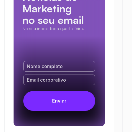
Marketing
no seu email
No seu inbox, toda quarta-feira.