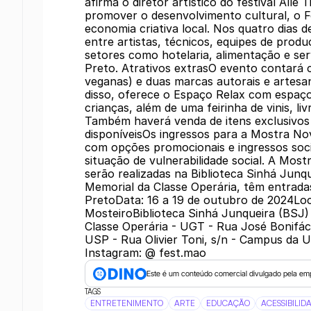
afirma o diretor artístico do festival All
promover o desenvolvimento cultural, o 
economia criativa local. Nos quatro dias d
entre artistas, técnicos, equipes de pro
setores como hotelaria, alimentação e ser
Preto. Atrativos extrasO evento contará
veganas) e duas marcas autorais e artesa
disso, oferece o Espaço Relax com espaço
crianças, além de uma feirinha de vinis, liv
Também haverá venda de itens exclusivos 
disponíveisOs ingressos para a Mostra No
com opções promocionais e ingressos soci
situação de vulnerabilidade social. A Mos
serão realizadas na Biblioteca Sinhá Jun
Memorial da Classe Operária, têm entrad
PretoData: 16 a 19 de outubro de 2024Loc
MosteiroBiblioteca Sinhá Junqueira (BSJ)
Classe Operária - UGT - Rua José Bonifá
USP - Rua Olivier Toni, s/n - Campus da 
Instagram: @ fest.mao
Este é um conteúdo comercial divulgado pela em
TAGS
ENTRETENIMENTO
ARTE
EDUCAÇÃO
ACESSIBILID