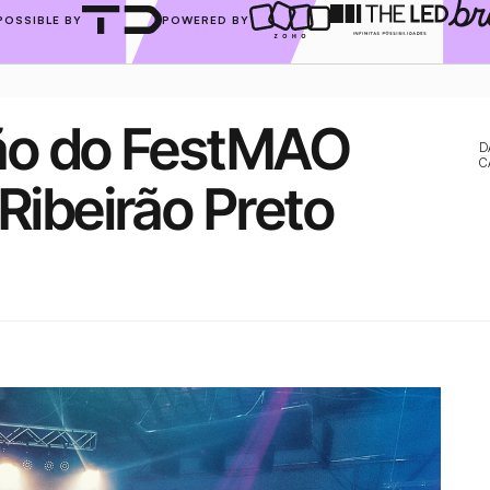
POSSIBLE BY
POWERED BY
ão do FestMAO 
D
C
Ribeirão Preto