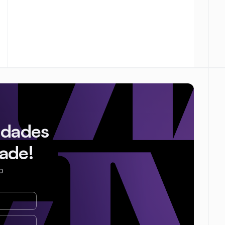
idades
ade!
o