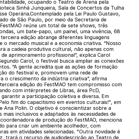
tentabilidade, ocupando o Teatro de Arena pela
lioteca Sinhá Junqueira, Sala de Concertos da Tulha
se Operária.Contemplado pela Lei Paulo Gustavo,
tado de São Paulo, por meio da Secretaria de
o FestMAO reúne um total de sete shows, três
ondas, um bate-papo, um painel, uma vivência, 68
 terceira edição abrange diferentes linguagens
e o mercado musical e a economia criativa. “Nosso
para a cadeia produtiva cultural, não apenas com
e aprimoramento profissional”, explica Carol
Segundo Carol, o festival busca ampliar as conexões
ntos. “A gente acredita que as ações de formação
ão do festival e, promovem uma rede de
o crescimento da indústria criativa”, afirma
aA terceira edição do FestMAO tem compromisso com
ntando com intérpretes de Libras, área PcD,
garantir a participação coletiva e diversa. Em
lo fim do capacitismo em eventos culturais!", em
e Ana Polin. O objetivo é conscientizar sobre a
s mais inclusivos e adaptados às necessidades de
, coordenadora de produção do FestMAO, menciona
do para criar um ambiente acolhedor, com
bras em atividades selecionadas. "Outra novidade é
z, trará o recurso de audiodescrição ao Teatro de