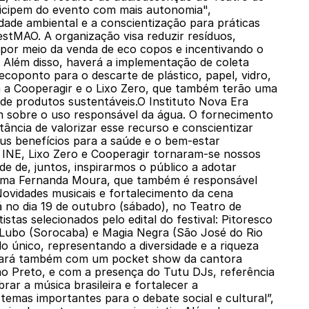
ticipem do evento com mais autonomia",
dade ambiental e a conscientização para práticas
estMAO. A organização visa reduzir resíduos,
por meio da venda de eco copos e incentivando o
s. Além disso, haverá a implementação de coleta
ecoponto para o descarte de plástico, papel, vidro,
om a Cooperagir e o Lixo Zero, que também terão uma
 de produtos sustentáveis.O Instituto Nova Era
sobre o uso responsável da água. O fornecimento
ância de valorizar esse recurso e conscientizar
us benefícios para a saúde e o bem-estar
o INE, Lixo Zero e Cooperagir tornaram-se nossos
e de, juntos, inspirarmos o público a adotar
afirma Fernanda Moura, que também é responsável
Novidades musicais e fortalecimento da cena
no dia 19 de outubro (sábado), no Teatro de
stas selecionados pelo edital do festival: Pitoresco
, Lubo (Sorocaba) e Magia Negra (São José do Rio
o único, representando a diversidade e a riqueza
ontará também com um pocket show da cantora
irão Preto, e com a presença do Tutu DJs, referência
rar a música brasileira e fortalecer a
 temas importantes para o debate social e cultural”,