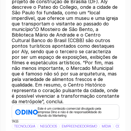
projeto de construção de Brasília (DF). Aly
descreve o Pateo do Collegio, onde a cidade de
São Paulo foi fundada, como um “local
imperdível, que oferece um museu e uma igreja
que transportam o visitante ao passado do
município”.O Mosteiro de São Bento, a
Biblioteca Mário de Andrade e o Centro
Cultural Banco do Brasil (CCBB) são outros
pontos turísticos apontados como destaques
por Aly, sendo que o terceiro se caracteriza
por ser um espaço de exposições, exibições de
filmes e espetáculos artísticos. “Por fim, mas
não menos importante, o Mercado Municipal
que é famoso não só por sua arquitetura, mas
pela variedade de alimentos frescos e de
qualidade. Em resumo, o Centro Histórico
representa o coração pulsante da cidade, onde
é possível vivenciar a transformação constante
da metrópole”, conclui.
Este é um conteúdo comercial divulgado pela 
empresa Dino e não é de responsabilidade do 
Mundo do Marketing
TAGS
TECNOLOGIA
NEGÓCIOS
EMPREENDEDORISMO
MÍDIA
COMUNI