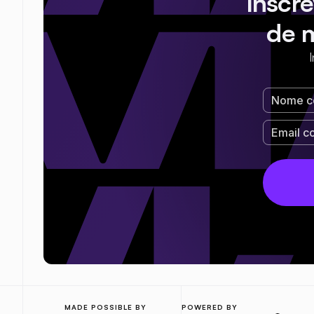
Inscr
de 
MADE POSSIBLE BY
POWERED BY