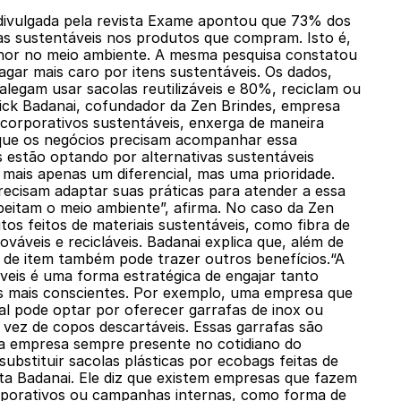
 divulgada pela revista Exame apontou que 73% dos
vas sustentáveis nos produtos que compram. Isto é,
nor no meio ambiente. A mesma pesquisa constatou
gar mais caro por itens sustentáveis. Os dados,
legam usar sacolas reutilizáveis e 80%, reciclam ou
rick Badanai, cofundador da Zen Brindes, empresa
corporativos sustentáveis, enxerga de maneira
a que os negócios precisam acompanhar essa
 estão optando por alternativas sustentáveis
 mais apenas um diferencial, mas uma prioridade.
ecisam adaptar suas práticas para atender a essa
eitam o meio ambiente”, afirma. No caso da Zen
tos feitos de materiais sustentáveis, como fibra de
váveis e recicláveis. Badanai explica que, além de
o de item também pode trazer outros benefícios.“A
veis é uma forma estratégica de engajar tanto
as mais conscientes. Por exemplo, uma empresa que
l pode optar por oferecer garrafas de inox ou
 vez de copos descartáveis. Essas garrafas são
da empresa sempre presente no cotidiano do
 substituir sacolas plásticas por ecobags feitas de
enta Badanai. Ele diz que existem empresas que fazem
orporativos ou campanhas internas, como forma de