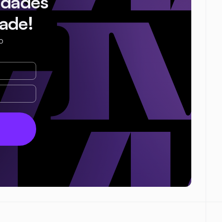
idades
ade!
o