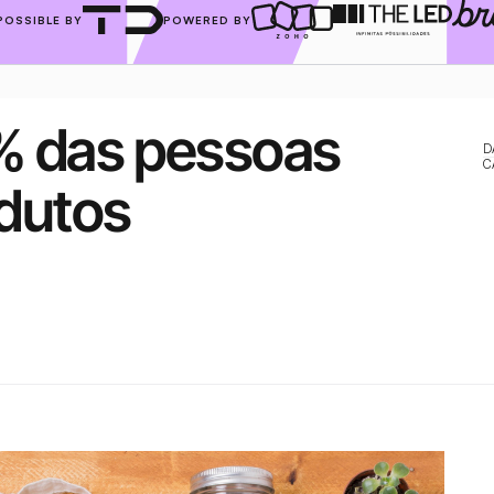
POSSIBLE BY
POWERED BY
% das pessoas 
D
C
dutos 