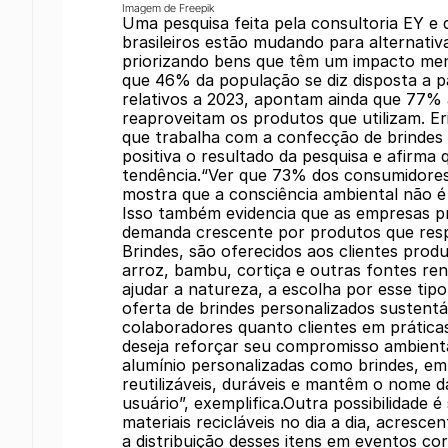
Imagem de Freepik
Uma pesquisa feita pela consultoria EY e
brasileiros estão mudando para alternati
priorizando bens que têm um impacto me
que 46% da população se diz disposta a pa
relativos a 2023, apontam ainda que 77% a
reaproveitam os produtos que utilizam. E
que trabalha com a confecção de brindes 
positiva o resultado da pesquisa e afirm
tendência.“Ver que 73% dos consumidores
mostra que a consciência ambiental não é
Isso também evidencia que as empresas pr
demanda crescente por produtos que resp
Brindes, são oferecidos aos clientes produ
arroz, bambu, cortiça e outras fontes reno
ajudar a natureza, a escolha por esse tip
oferta de brindes personalizados sustentá
colaboradores quanto clientes em prátic
deseja reforçar seu compromisso ambienta
alumínio personalizadas como brindes, em
reutilizáveis, duráveis e mantêm o nome 
usuário”, exemplifica.Outra possibilidade é
materiais recicláveis no dia a dia, acresc
a distribuição desses itens em eventos c