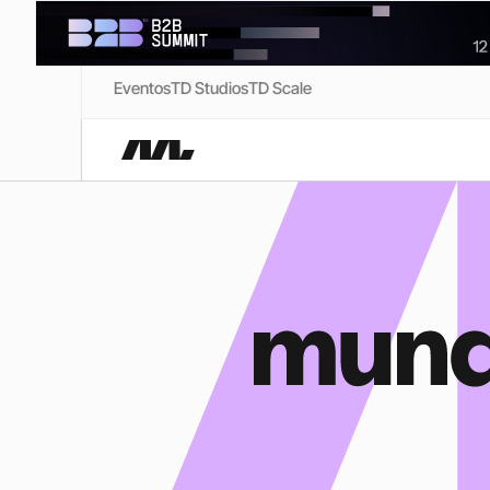
Eventos
TD Studios
TD Scale