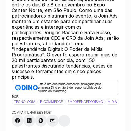
entre os dias 6 e 8 de novembro no Expo
Center Norte, em São Paulo. Como uma das
patrocinadoras platinum do evento, a Join Ads
montará um estande para compartilhar suas
experiências e interagir com os
participantes.Douglas Baccan e Rafa Russo,
respectivamente CEO e CRO da Join Ads, serão
palestrantes, abordando o tema
"Independência Digital: O Poder da Mídia
Programática". O evento espera reunir mais de
20 mil participantes por dia, com 150
palestrantes discutindo tendências, cases de
sucesso e ferramentas em cinco palcos
principais.
Este é um conteúdo comercial divulgado pela 
empresa Dino e não é de responsabilidade do 
Mundo do Marketing
TAGS
TECNOLOGIA
E-COMMERCE
EMPREENDEDORISMO
MÍDIA
EVEN
COMPARTILHAR ESSE POST