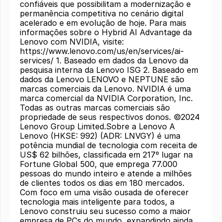
confiáveis ​​que possibilitam a modernização e
permanência competitiva no cenário digital
acelerado e em evolução de hoje. Para mais
informações sobre o Hybrid AI Advantage da
Lenovo com NVIDIA, visite:
https://www.lenovo.com/us/en/services/ai-
services/ 1. Baseado em dados da Lenovo da
pesquisa interna da Lenovo ISG 2. Baseado em
dados da Lenovo LENOVO e NEPTUNE são
marcas comerciais da Lenovo. NVIDIA é uma
marca comercial da NVIDIA Corporation, Inc.
Todas as outras marcas comerciais são
propriedade de seus respectivos donos. ©2024
Lenovo Group Limited.Sobre a Lenovo A
Lenovo (HKSE: 992) (ADR: LNVGY) é uma
potência mundial de tecnologia com receita de
US$ 62 bilhões, classificada em 217º lugar na
Fortune Global 500, que emprega 77.000
pessoas do mundo inteiro e atende a milhões
de clientes todos os dias em 180 mercados.
Com foco em uma visão ousada de oferecer
tecnologia mais inteligente para todos, a
Lenovo construiu seu sucesso como a maior
empresa de PCs do mundo, expandindo ainda