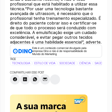
profissional que está habilitado a utilizar essa
técnica.“Por usar uma tecnologia bastante
avançada de ultrassom, é necessário que o
profissional tenha treinamento especializado. É
direito do paciente cobrar isso e certificar-se
de que todo o processo será conduzido com
excelência. A emulsificação exige um cuidado
considerável, e evitar pegar outros tecidos
adjacentes é uma habilidade essencial”, adverte.
Este é um conteúdo comercial divulgado pela 
empresa Dino e não é de responsabilidade do 
Mundo do Marketing
TAGS
TECNOLOGIA
ESTILO DE VIDA
SOCIEDADE
CIÊNCIA
SAÚDE E BE
COMPARTILHAR ESSE POST