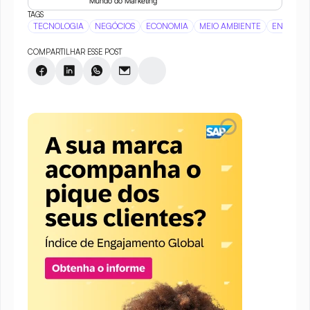
Mundo do Marketing
TAGS
TECNOLOGIA
NEGÓCIOS
ECONOMIA
MEIO AMBIENTE
ENGENHA
COMPARTILHAR ESSE POST