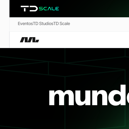
Eventos
TD Studios
TD Scale