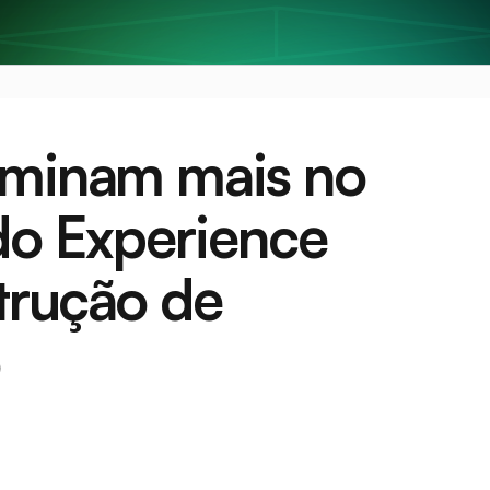
rminam mais no 
do Experience 
rução de 