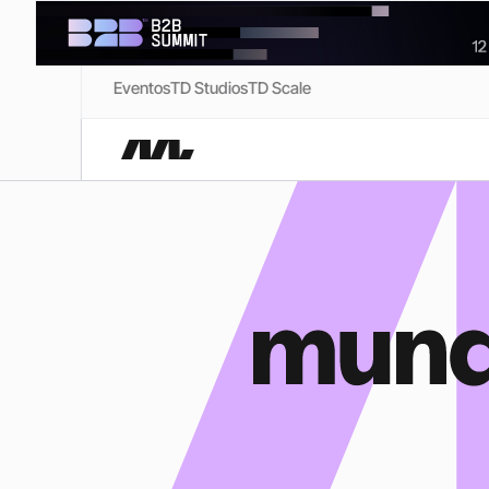
Eventos
TD Studios
TD Scale