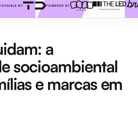
POSSIBLE BY
POWERED BY
idam: a 
e socioambiental 
mílias e marcas em 