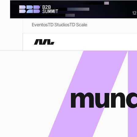
Eventos
TD Studios
TD Scale