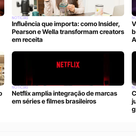
NOTÍCIAS
NO
Influência que importa: como Insider, 
V
Pearson e Wella transformam creators 
b
em receita
A
NOTÍCIAS
NO
 
Netflix amplia integração de marcas 
C
em séries e filmes brasileiros
j
g