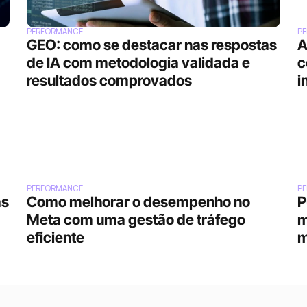
PERFORMANCE
P
GEO: como se destacar nas respostas 
A
de IA com metodologia validada e 
c
resultados comprovados
i
PERFORMANCE
P
s 
Como melhorar o desempenho no 
P
Meta com uma gestão de tráfego 
m
eficiente
m