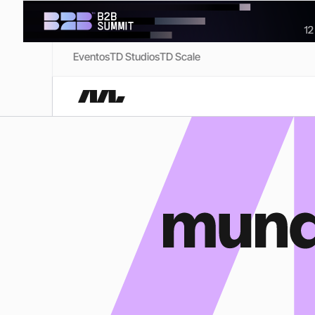
Eventos
TD Studios
TD Scale