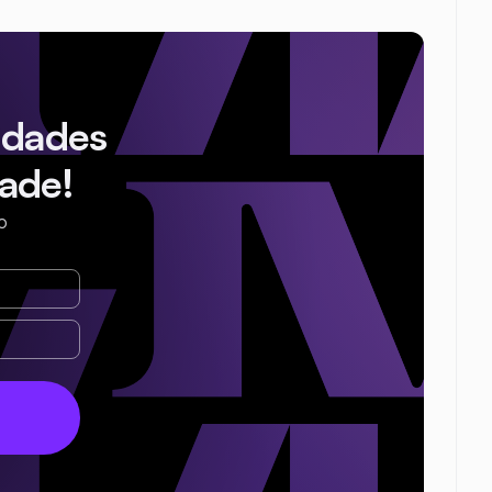
idades
ade!
o