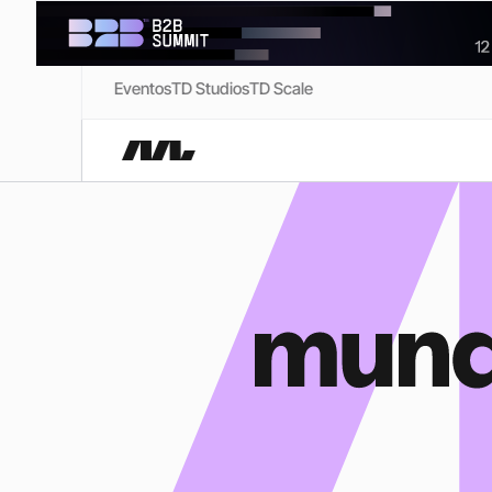
Eventos
TD Studios
TD Scale