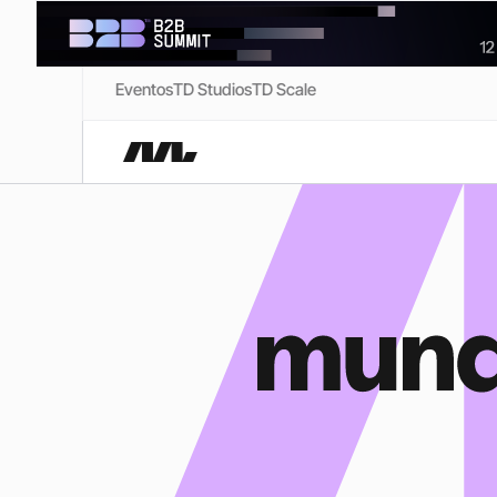
Eventos
TD Studios
TD Scale