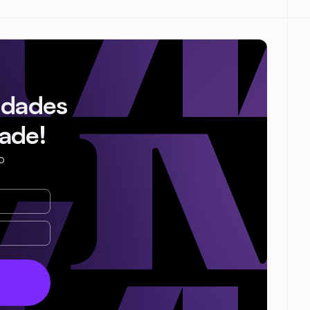
idades
ade!
o