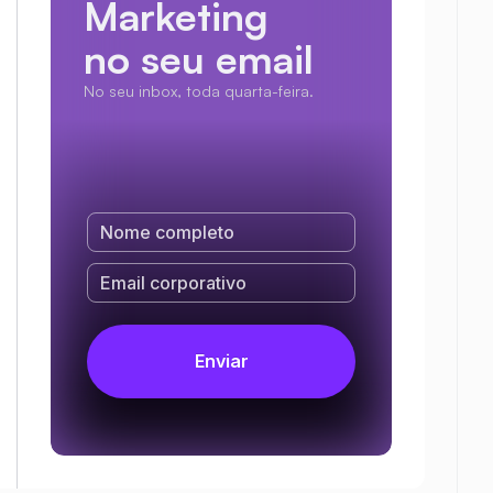
Marketing
no seu email
No seu inbox, toda quarta-feira.