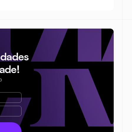
idades
ade!
o