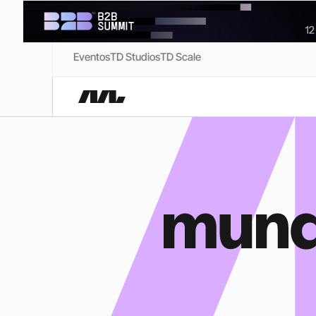
Eventos
TD Studios
TD Scale