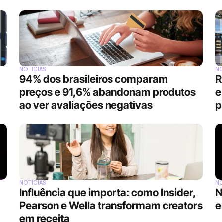
NOTÍCIAS
NO
94% dos brasileiros comparam 
R
preços e 91,6% abandonam produtos 
e
ao ver avaliações negativas
p
NOTÍCIAS
NO
Influência que importa: como Insider, 
N
Pearson e Wella transformam creators 
e
em receita