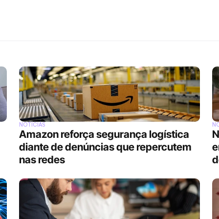
NOTÍCIAS
NO
Amazon reforça segurança logística 
N
diante de denúncias que repercutem 
e
nas redes
d