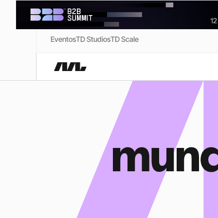
Eventos
TD Studios
TD Scale