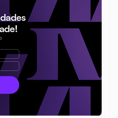
idades
ade!
o