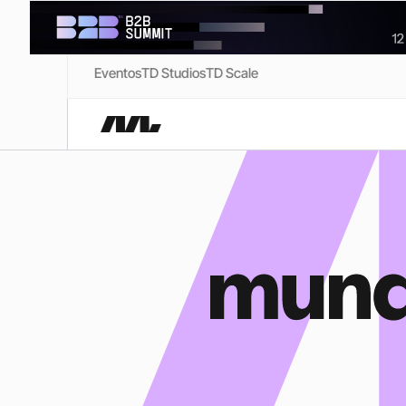
Eventos
TD Studios
TD Scale