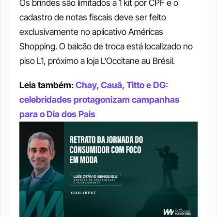
Os brindes são limitados a 1 kit por CPF e o 
cadastro de notas fiscais deve ser feito 
exclusivamente no aplicativo Américas 
Shopping. O balcão de troca está localizado no 
piso L1, próximo a loja L'Occitane au Brésil. 
Leia também: 
Chay, Cauã, Titto e DG: 
celebridades protagonizam campanhas 
para o Dia dos Pais