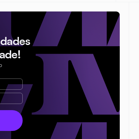
idades
ade!
o