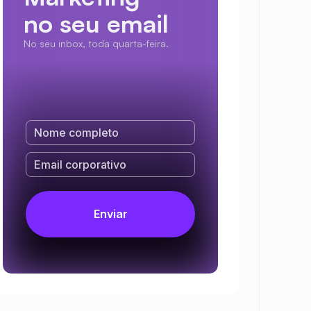
no seu email
No seu inbox, toda quarta-feira.