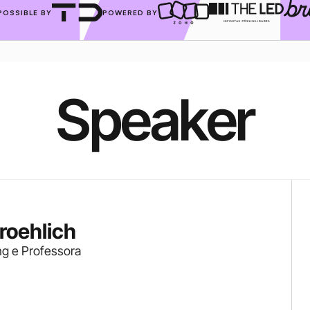
POSSIBLE BY
POWERED BY
Speaker
roehlich
g e Professora