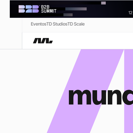
Eventos
TD Studios
TD Scale