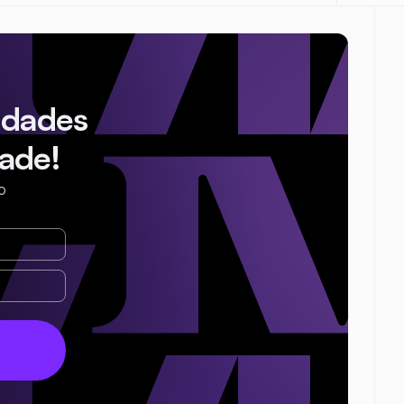
idades
ade!
o