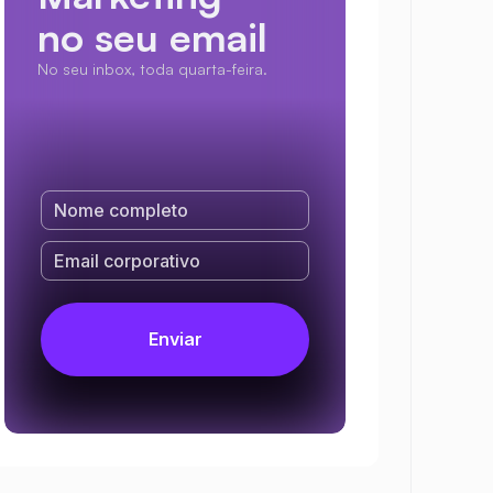
no seu email
No seu inbox, toda quarta-feira.