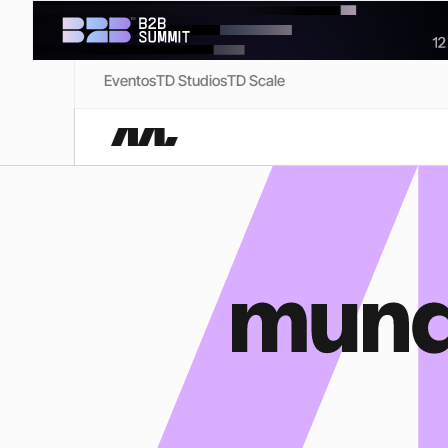
Eventos
TD Studios
TD Scale