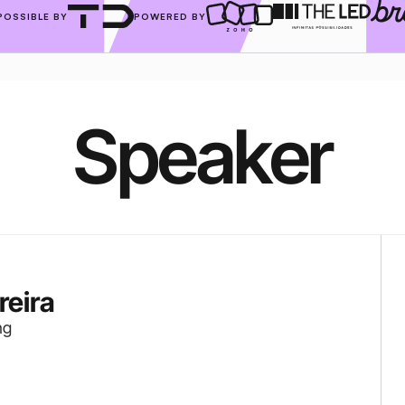
POSSIBLE BY
POWERED BY
Speaker
reira
ng