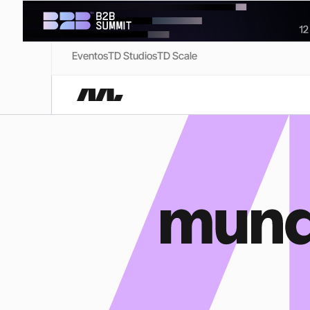
Eventos
TD Studios
TD Scale