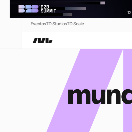
Eventos
TD Studios
TD Scale