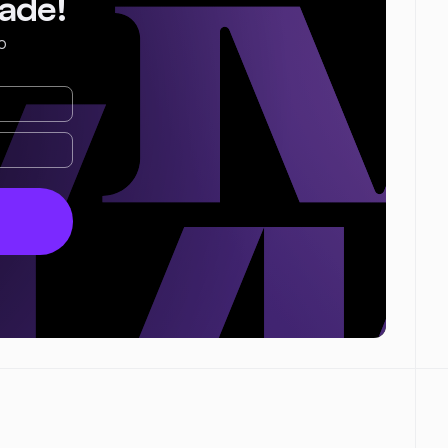
ade!
o