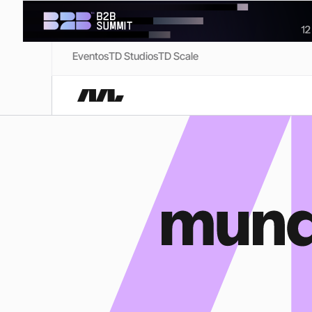
Eventos
TD Studios
TD Scale