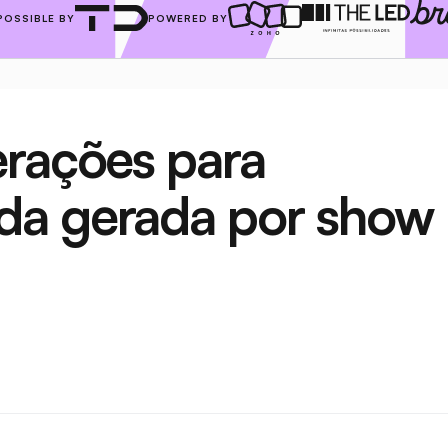
POSSIBLE BY
POWERED BY
rações para 
a gerada por show 