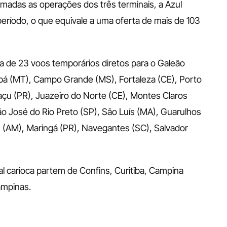
adas as operações dos três terminais, a Azul 
eríodo, o que equivale a uma oferta de mais de 103 
ta de 23 voos temporários diretos para o Galeão 
iabá (MT), Campo Grande (MS), Fortaleza (CE), Porto 
çu (PR), Juazeiro do Norte (CE), Montes Claros 
ão José do Rio Preto (SP), São Luís (MA), Guarulhos 
 (AM), Maringá (PR), Navegantes (SC), Salvador 
l carioca partem de Confins, Curitiba, Campina 
ampinas. 