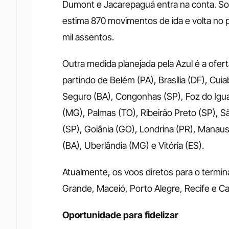
Dumont e Jacarepaguá entra na conta. Som
estima 870 movimentos de ida e volta no p
mil assentos. 
Outra medida planejada pela Azul é a ofer
partindo de Belém (PA), Brasília (DF), Cu
Seguro (BA), Congonhas (SP), Foz do Igua
(MG), Palmas (TO), Ribeirão Preto (SP), S
(SP), Goiânia (GO), Londrina (PR), Manaus
(BA), Uberlândia (MG) e Vitória (ES). 
Atualmente, os voos diretos para o termina
Grande, Maceió, Porto Alegre, Recife e C
Oportunidade para fidelizar 