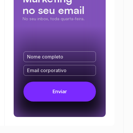
no seu email
No seu inbox, toda quarta-feira.