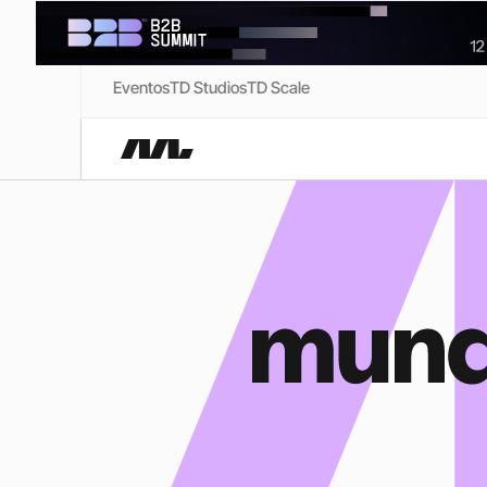
Eventos
TD Studios
TD Scale