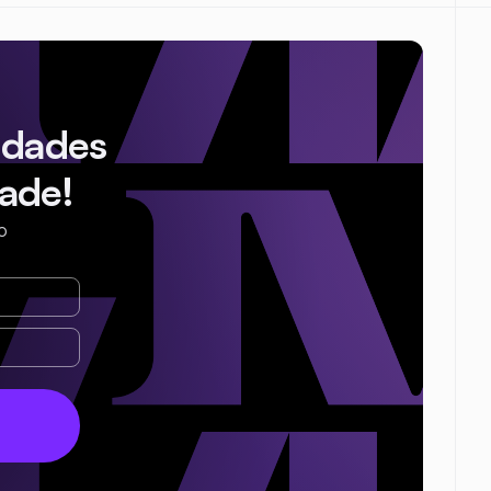
idades
ade!
o