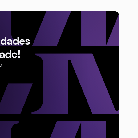
idades
ade!
o