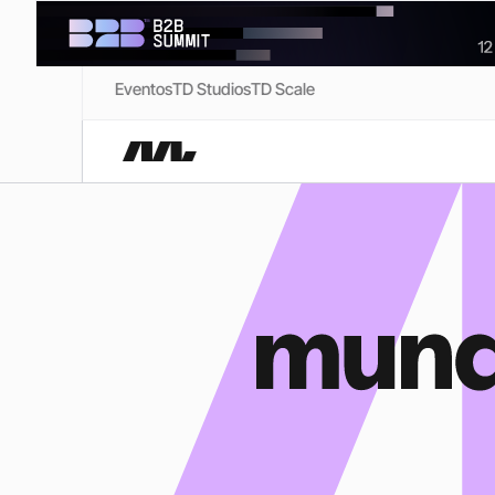
Eventos
TD Studios
TD Scale