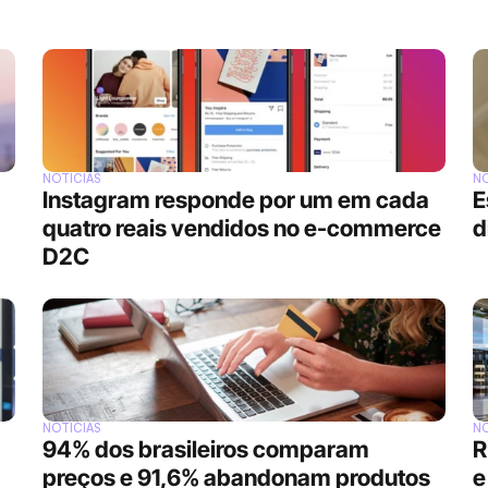
NOTÍCIAS
NO
Instagram responde por um em cada 
E
quatro reais vendidos no e-commerce 
d
D2C
NOTÍCIAS
NO
94% dos brasileiros comparam 
R
preços e 91,6% abandonam produtos 
e