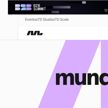
Eventos
TD Studios
TD Scale