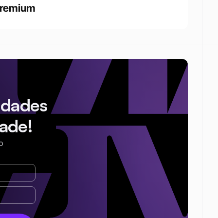
remium
idades
ade!
o