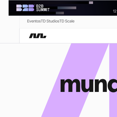
Eventos
TD Studios
TD Scale