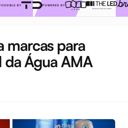
POSSIBLE BY
POWERED BY
 marcas para 
el da Água AMA