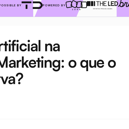
POSSIBLE BY
POWERED BY
ificial na 
arketing: o que o 
rva?