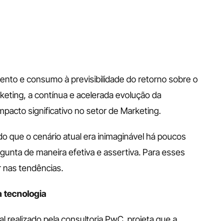
to e consumo à previsibilidade do retorno sobre o 
ting, a contínua e acelerada evolução da 
impacto significativo no setor de Marketing.
o que o cenário atual era inimaginável há poucos 
gunta de maneira efetiva e assertiva. Para esses 
 nas tendências.
a tecnologia
al realizado pela consultoria PwC  projeta que a 