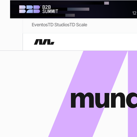
Eventos
TD Studios
TD Scale