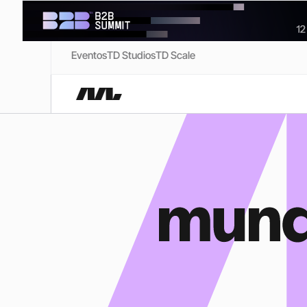
Eventos
TD Studios
TD Scale